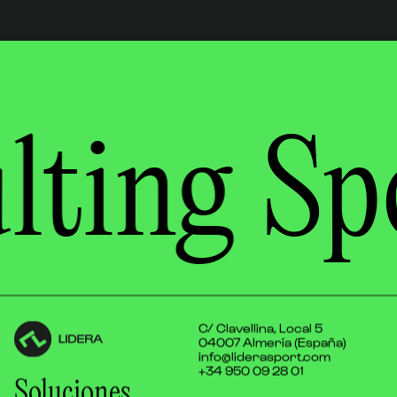
lting
Sp
C/ Clavellina, Local 5
04007 Almería (España)
info@liderasport.com
+34 950 09 28 01
Soluciones