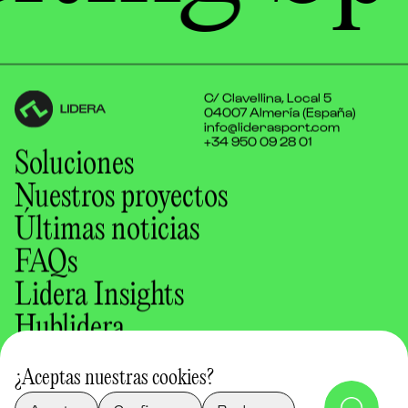
C/ Clavellina, Local 5
04007 Almería (España)
info@liderasport.com
+34 950 09 28 01
Soluciones
Nuestros proyectos
Últimas noticias
FAQs
Lidera Insights
Hublidera
Nosotros
¿Aceptas nuestras cookies?
Aviso legal
Política de cookies