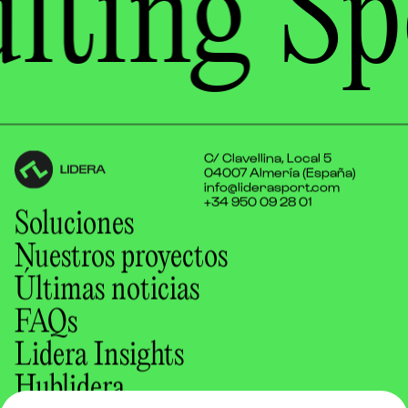
ting
Spo
C/ Clavellina, Local 5
04007 Almería (España)
info@liderasport.com
+34 950 09 28 01
Soluciones
Nuestros proyectos
Últimas noticias
FAQs
Lidera Insights
Hublidera