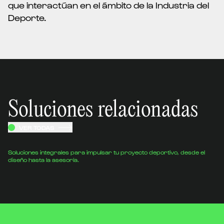
que interactúan en el ámbito de la Industria del
Deporte.
Soluciones relacionadas
VER TODAS
Soluciones integrales para impulsar tu proyecto deportivo, desde el
diseño hasta la asesoría.
Planes de formación en
Planes de 
gestión deportiva
Indicaciones La 
en los distintos
Indicaciones La larga experiencia de
deportiva le han
Lidera en una gran variedad de
estrategias de...
facetas de la consultoría le ha